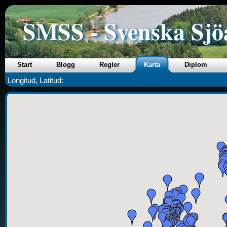
SMSS - Svenska Sjö
Start
Blogg
Regler
Karta
Diplom
Longitud, Latitud: