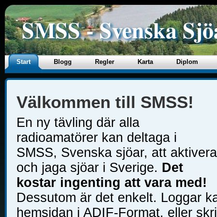
SMSS - Svenska Sjö
Start
Blogg
Regler
Karta
Diplom
Välkommen till SMSS!
En ny tävling där alla
radioamatörer kan deltaga i
SMSS, Svenska sjöar, att aktivera
och jaga sjöar i Sverige.
Det
kostar ingenting att vara med!
Dessutom är det enkelt. Loggar k
hemsidan i ADIF-Format, eller skriv